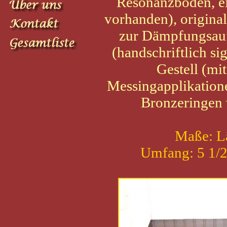
Resonanzboden, ein
vorhanden), original
zur Dämpfungsauf
(handschriftlich si
Gestell (mi
Messingapplikatione
Bronzeringen v
Maße: Lä
Umfang: 5 1/2