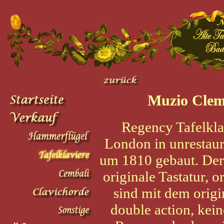
Muzio Clem
Regency Tafelkla
London in unrestau
um 1810 gebaut. Der 
originale Tastatur,
sind mit dem orig
double action, kei