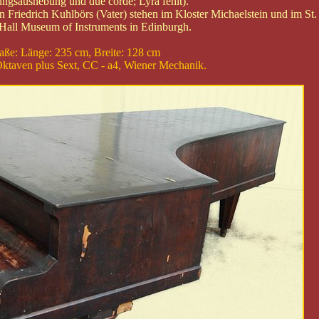
gsaushebung und due corde; Lyra fehlt).
 Friedrich Kuhlbörs (Vater) stehen im Kloster Michaelstein und im St.
s Hall Museum of Instruments in Edinburgh.
ße: Länge: 235 cm, Breite: 128 cm
ktaven plus Sext, CC - a4, Wiener Mechanik.