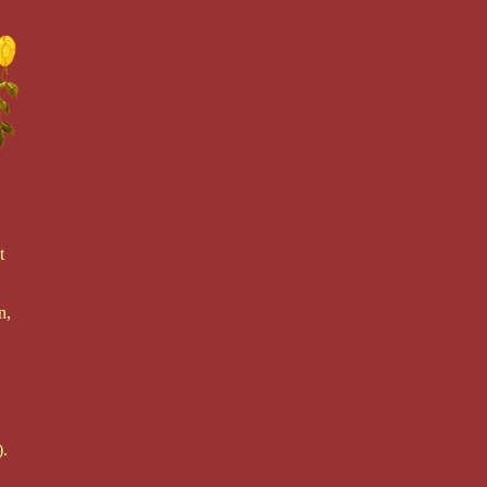
t
n,
).