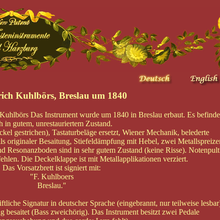
rich Kuhlbörs, Breslau um 1840
Kuhlbörs Das Instrument wurde um 1840 in Breslau erbaut. Es befinde
ch in gutem, unrestauriertem Zustand.
ckel gestrichen), Tastaturbeläge ersetzt, Wiener Mechanik, belederte
s originaler Besaitung, Stiefeldämpfung mit Hebel, zwei Metallspreize
nd Resonanzboden sind in sehr gutem Zustand (keine Risse). Notenpult
hlen. Die Deckelklappe ist mit Metallapplikationen verziert.
Das Vorsatzbrett ist signiert mit:
"F. Kuhlboers
Breslau."
liche Signatur in deutscher Sprache (eingebrannt, nur teilweise lesbar
g besaitet (Bass zweichörig). Das Instrument besitzt zwei Pedale